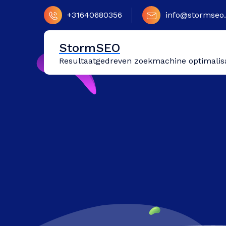
Naar
+31640680356
info@stormseo.
de
inhoud
springen
StormSEO
Resultaatgedreven zoekmachine optimalis