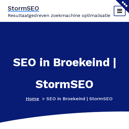
Naar
StormSEO
de
Resultaatgedreven zoekmachine optimalisatie
inhoud
springen
SEO in Broekeind |
StormSEO
Home
>
SEO in Broekeind | StormSEO