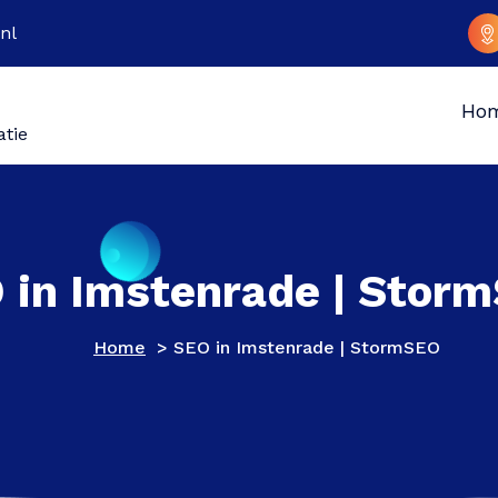
nl
Ho
atie
 in Imstenrade | Stor
Home
>
SEO in Imstenrade | StormSEO