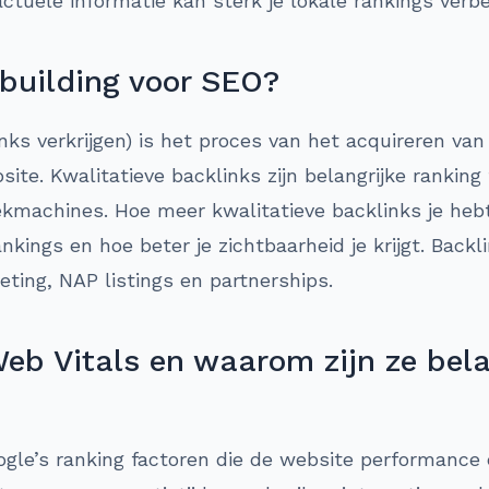
ctuele informatie kan sterk je lokale rankings verbe
 building voor SEO?
inks verkrijgen) is het proces van het acquireren va
ite. Kwalitatieve backlinks zijn belangrijke rankin
ekmachines. Hoe meer kwalitatieve backlinks je heb
ankings en hoe beter je zichtbaarheid je krijgt. Bac
ting, NAP listings en partnerships.
eb Vitals en waarom zijn ze bela
ogle’s ranking factoren die de website performance