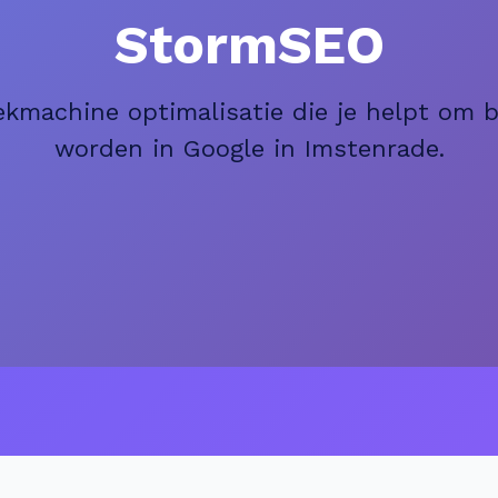
StormSEO
ekmachine optimalisatie die je helpt om 
worden in Google in Imstenrade.