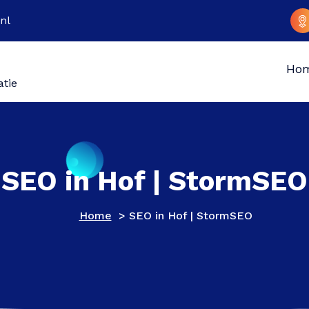
nl
Ho
atie
SEO in Hof | StormSEO
Home
>
SEO in Hof | StormSEO