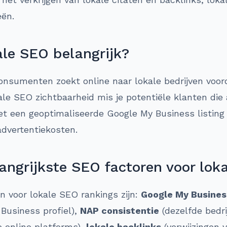
eën.
le SEO belangrijk?
nsumenten zoekt online naar lokale bedrijven voor
le SEO zichtbaarheid mis je potentiële klanten die a
et een geoptimaliseerde Google My Business listing
advertentiekosten.
angrijkste SEO factoren voor lok
en voor lokale SEO rankings zijn:
Google My Busines
 Business profiel),
NAP consistentie
(dezelfde bedr
 online platforms),
lokale backlinks
(verwijzingen v