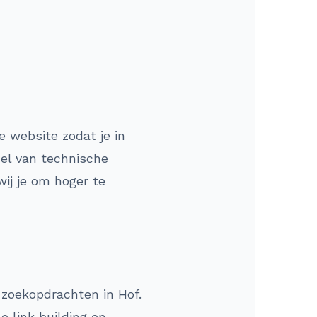
e website zodat je in
del van technische
ij je om hoger te
 zoekopdrachten in Hof.
e link building en