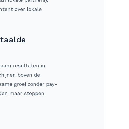
ntent over lokale
etaalde
zaam resultaten in
chijnen boven de
rzame groei zonder pay-
ieden maar stoppen