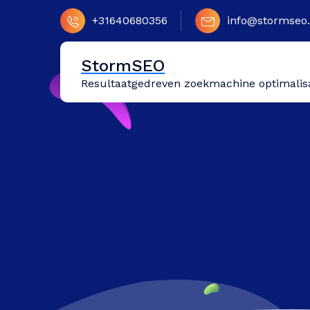
Naar
+31640680356
info@stormseo.
de
inhoud
springen
StormSEO
Resultaatgedreven zoekmachine optimalis