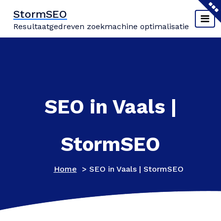
Naar
StormSEO
de
Resultaatgedreven zoekmachine optimalisatie
inhoud
springen
SEO in Vaals |
StormSEO
Home
>
SEO in Vaals | StormSEO