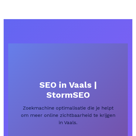
SEO in Vaals |
StormSEO
Zoekmachine optimalisatie die je helpt
om meer online zichtbaarheid te krijgen
in Vaals.