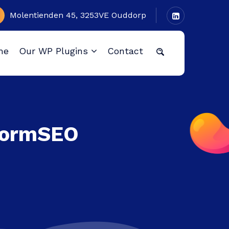
Molentienden 45, 3253VE Ouddorp
me
Our WP Plugins
Contact
StormSEO