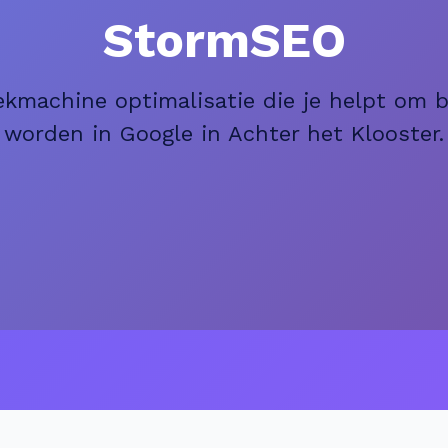
StormSEO
ekmachine optimalisatie die je helpt om 
worden in Google in Achter het Klooster.