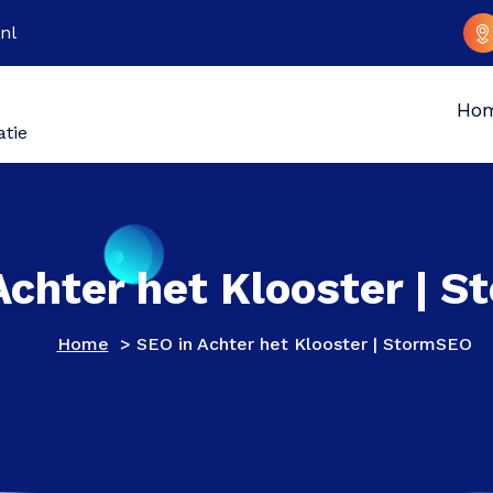
nl
Ho
atie
Achter het Klooster | 
Home
>
SEO in Achter het Klooster | StormSEO