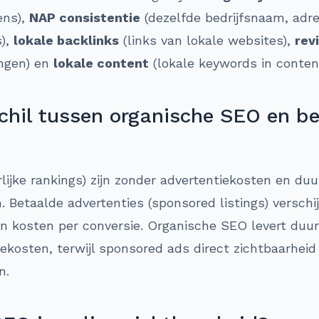
ens),
NAP consistentie
(dezelfde bedrijfsnaam, ad
s),
lokale backlinks
(links van lokale websites),
rev
ingen) en
lokale content
(lokale keywords in conten
schil tussen organische SEO en b
ijke rankings) zijn zonder advertentiekosten en du
 Betaalde advertenties (sponsored listings) versch
en kosten per conversie. Organische SEO levert duu
ekosten, terwijl sponsored ads direct zichtbaarhei
n.