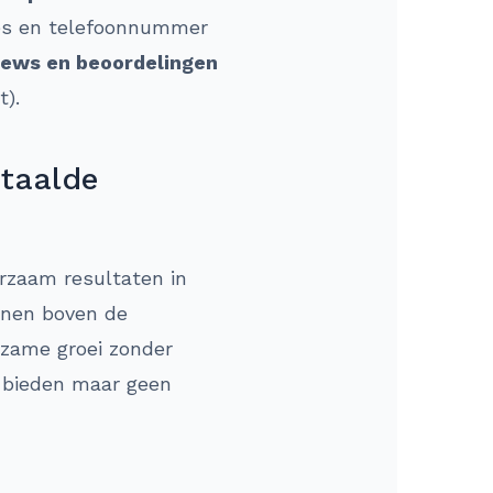
res en telefoonnummer
iews en beoordelingen
t).
etaalde
urzaam resultaten in
ijnen boven de
rzame groei zonder
d bieden maar geen