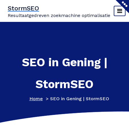
Naar
StormSEO
de
Resultaatgedreven zoekmachine optimalisatie
inhoud
springen
SEO in Gening |
StormSEO
Home
>
SEO in Gening | StormSEO