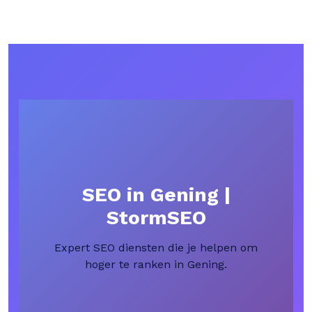
SEO in Gening |
StormSEO
Expert SEO diensten die je helpen om
hoger te ranken in Gening.