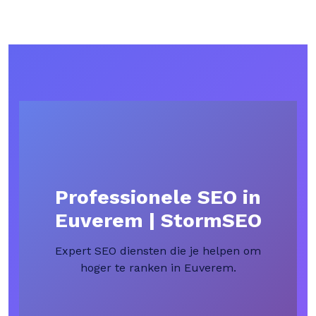
Professionele SEO in
Euverem | StormSEO
Expert SEO diensten die je helpen om
hoger te ranken in Euverem.