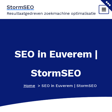
Naar
StormSEO
de
Resultaatgedreven zoekmachine optimalisatie
inhoud
springen
SEO in Euverem |
StormSEO
Home
>
SEO in Euverem | StormSEO