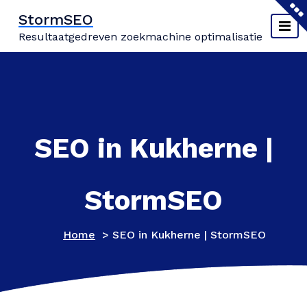
Naar
StormSEO
de
Resultaatgedreven zoekmachine optimalisatie
inhoud
springen
SEO in Kukherne |
StormSEO
Home
>
SEO in Kukherne | StormSEO