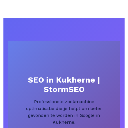
SEO in Kukherne |
StormSEO
Professionele zoekmachine
optimalisatie die je helpt om beter
gevonden te worden in Google in
Kukherne.