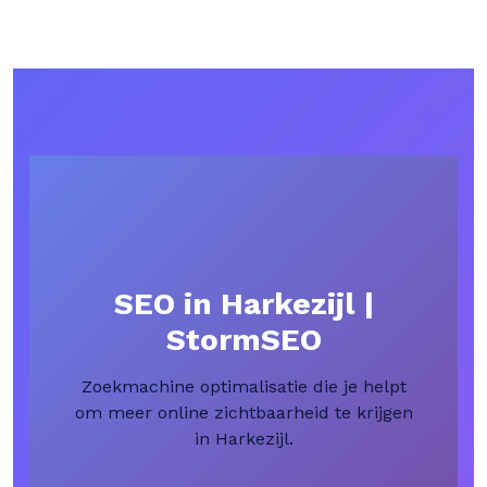
SEO in Harkezijl |
StormSEO
Zoekmachine optimalisatie die je helpt
om meer online zichtbaarheid te krijgen
in Harkezijl.