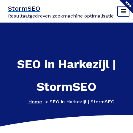
Naar
StormSEO
de
Resultaatgedreven zoekmachine optimalisatie
inhoud
springen
SEO in Harkezijl |
StormSEO
Home
>
SEO in Harkezijl | StormSEO