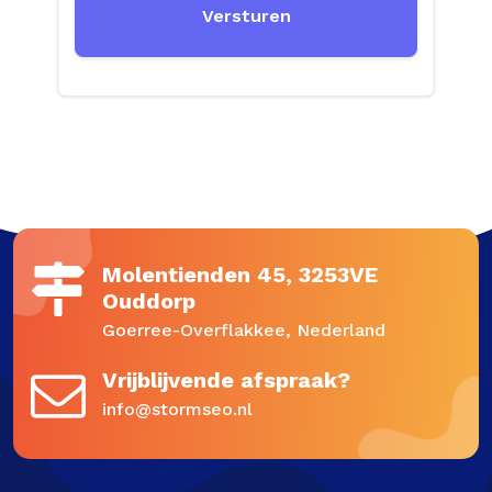
Versturen
Molentienden 45, 3253VE
Ouddorp
Goerree-Overflakkee, Nederland
Vrijblijvende afspraak?
info@stormseo.nl