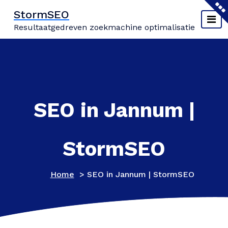
Naar
StormSEO
de
Resultaatgedreven zoekmachine optimalisatie
inhoud
springen
SEO in Jannum |
StormSEO
Home
>
SEO in Jannum | StormSEO