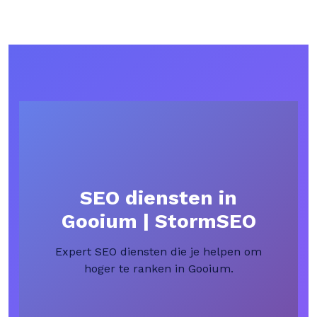
SEO diensten in
Gooium | StormSEO
Expert SEO diensten die je helpen om
hoger te ranken in Gooium.