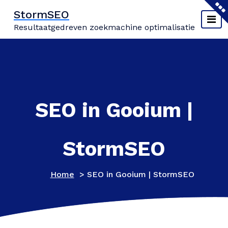
Naar
StormSEO
de
Resultaatgedreven zoekmachine optimalisatie
inhoud
springen
SEO in Gooium |
StormSEO
Home
>
SEO in Gooium | StormSEO