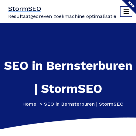
Naar
StormSEO
de
Resultaatgedreven zoekmachine optimalisatie
inhoud
springen
SEO in Bernsterburen
| StormSEO
Home
>
SEO in Bernsterburen | StormSEO