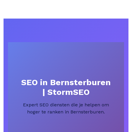
SEO in Bernsterburen
| StormSEO
Expert SEO diensten die je helpen om
hoger te ranken in Bernsterburen.