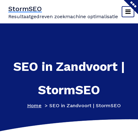
Naar
StormSEO
de
Resultaatgedreven zoekmachine optimalisatie
inhoud
springen
SEO in Zandvoort |
StormSEO
Home
>
SEO in Zandvoort | StormSEO