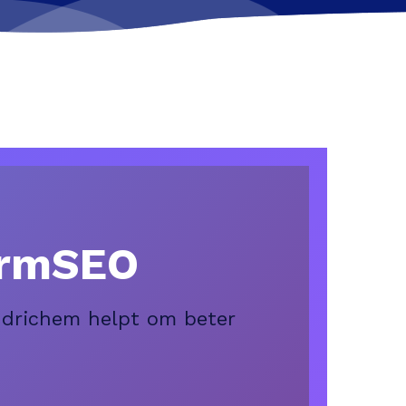
ormSEO
udrichem helpt om beter