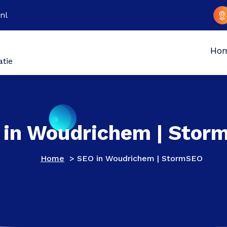
nl
Ho
atie
 in Woudrichem | Stor
Home
>
SEO in Woudrichem | StormSEO