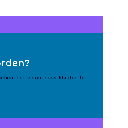
orden?
drichem helpen om meer klanten te