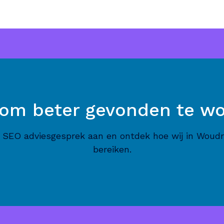
 om beter gevonden te w
nd SEO adviesgesprek aan en ontdek hoe wij in Wou
bereiken.