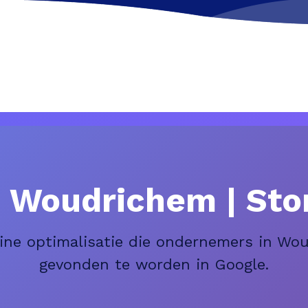
n Woudrichem | St
ine optimalisatie die ondernemers in Wo
gevonden te worden in Google.