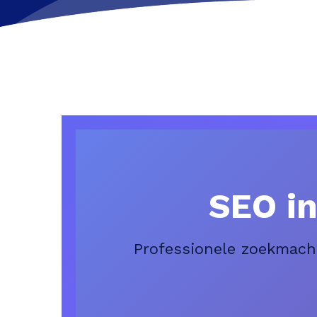
SEO i
Professionele zoekmach