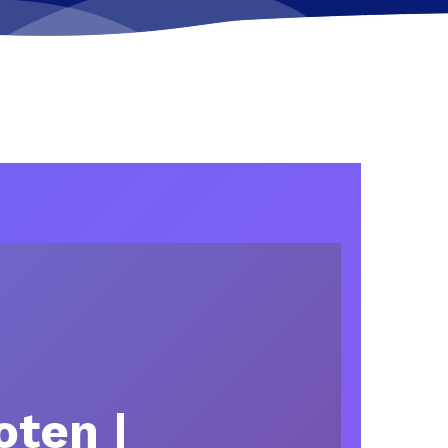
oten |