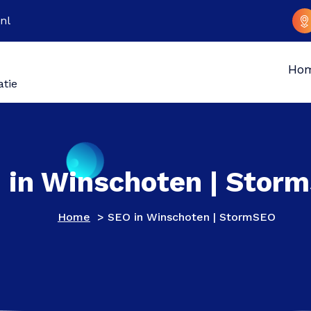
nl
Ho
atie
 in Winschoten | Stor
Home
>
SEO in Winschoten | StormSEO