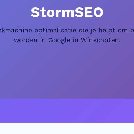
StormSEO
ekmachine optimalisatie die je helpt om 
worden in Google in Winschoten.