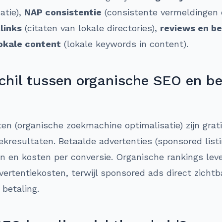
atie),
NAP consistentie
(consistente vermeldingen o
links
(citaten van lokale directories),
reviews en b
okale content
(lokale keywords in content).
schil tussen organische SEO en b
ten (organische zoekmachine optimalisatie) zijn grat
ekresultaten. Betaalde advertenties (sponsored list
n en kosten per conversie. Organische rankings leve
ertentiekosten, terwijl sponsored ads direct zicht
 betaling.