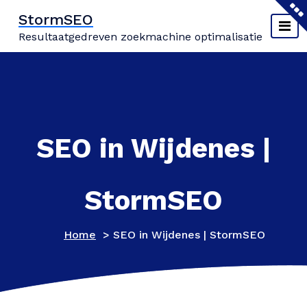
Naar
StormSEO
de
Resultaatgedreven zoekmachine optimalisatie
inhoud
springen
SEO in Wijdenes |
StormSEO
Home
>
SEO in Wijdenes | StormSEO