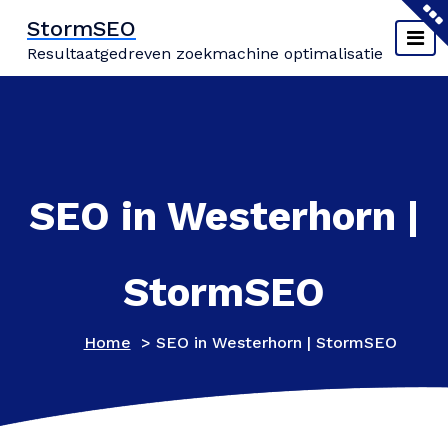
Naar
StormSEO
de
Resultaatgedreven zoekmachine optimalisatie
inhoud
springen
SEO in Westerhorn |
StormSEO
Home
>
SEO in Westerhorn | StormSEO