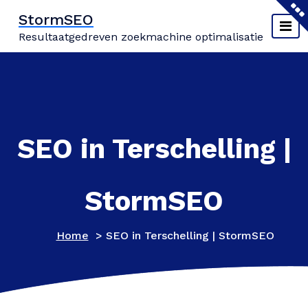
Naar
StormSEO
de
Resultaatgedreven zoekmachine optimalisatie
inhoud
springen
SEO in Terschelling |
StormSEO
Home
>
SEO in Terschelling | StormSEO