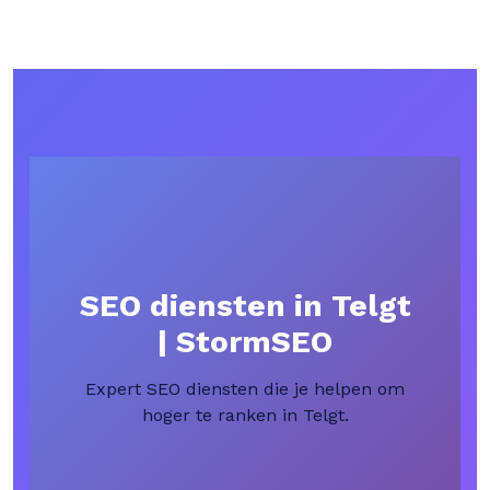
SEO diensten in Telgt
| StormSEO
Expert SEO diensten die je helpen om
hoger te ranken in Telgt.