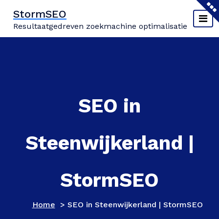
Naar
StormSEO
de
Resultaatgedreven zoekmachine optimalisatie
inhoud
springen
SEO in
Steenwijkerland |
StormSEO
Home
>
SEO in Steenwijkerland | StormSEO