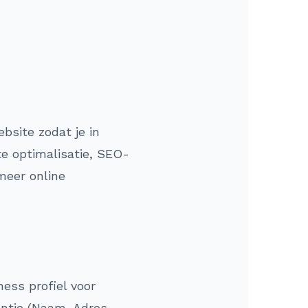
bsite zodat je in
te optimalisatie, SEO-
meer online
ess profiel voor
ntie (Naam, Adres,