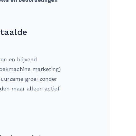
etaalde
ten en blijvend
 zoekmachine marketing)
duurzame groei zonder
eden maar alleen actief