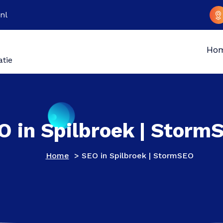
nl
Ho
atie
O in Spilbroek | Storm
Home
>
SEO in Spilbroek | StormSEO