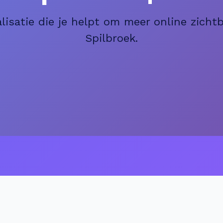
isatie die je helpt om meer online zichtba
Spilbroek.