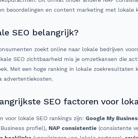
 en beoordelingen en content marketing met lokale 
le SEO belangrijk?
nsumenten zoekt online naar lokale bedrijven voor
ale SEO zichtbaarheid mis je omzetkansen die actie
oek. Met een hoge ranking in lokale zoekresultaten 
a advertentiekosten.
angrijkste SEO factoren voor lok
en voor lokale SEO rankings zijn:
Google My Busines
 Business profiel),
NAP consistentie
(consistente v
le backlinks
(verwijzingen van lokale partners),
revi