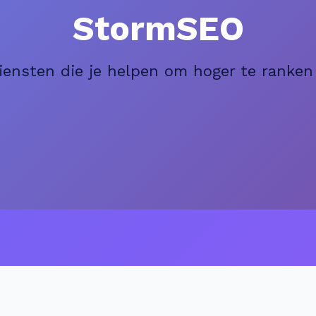
StormSEO
ensten die je helpen om hoger te ranken 