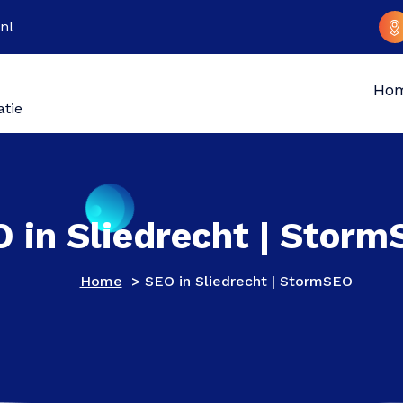
nl
Ho
atie
 in Sliedrecht | Stor
Home
>
SEO in Sliedrecht | StormSEO