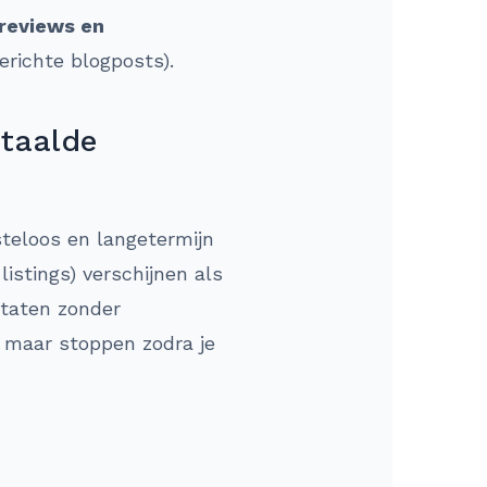
reviews en
erichte blogposts).
etaalde
teloos en langetermijn
istings) verschijnen als
ltaten zonder
n maar stoppen zodra je