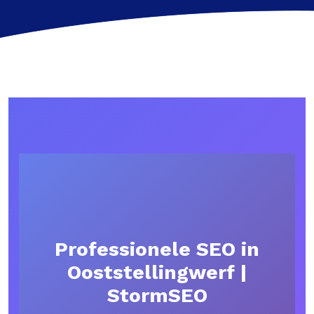
Professionele SEO in
Ooststellingwerf |
StormSEO