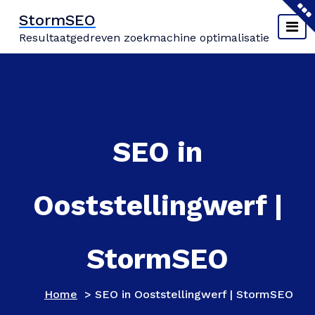
Naar
StormSEO
de
Resultaatgedreven zoekmachine optimalisatie
inhoud
springen
SEO in
Ooststellingwerf |
StormSEO
Home
>
SEO in Ooststellingwerf | StormSEO