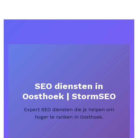
SEO diensten in
Oosthoek | StormSEO
Expert SEO diensten die je helpen om
hoger te ranken in Oosthoek.