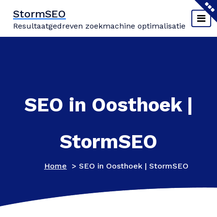
Naar
StormSEO
de
Resultaatgedreven zoekmachine optimalisatie
inhoud
springen
SEO in Oosthoek |
StormSEO
Home
>
SEO in Oosthoek | StormSEO