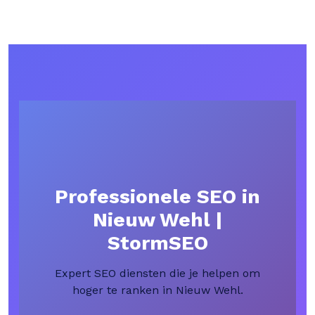
Professionele SEO in
Nieuw Wehl |
StormSEO
Expert SEO diensten die je helpen om
hoger te ranken in Nieuw Wehl.