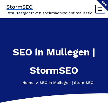
Naar
StormSEO
de
Resultaatgedreven zoekmachine optimalisatie
inhoud
springen
SEO in Mullegen |
StormSEO
Home
>
SEO in Mullegen | StormSEO