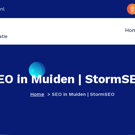
nl
Ho
atie
EO in Muiden | StormS
Home
>
SEO in Muiden | StormSEO