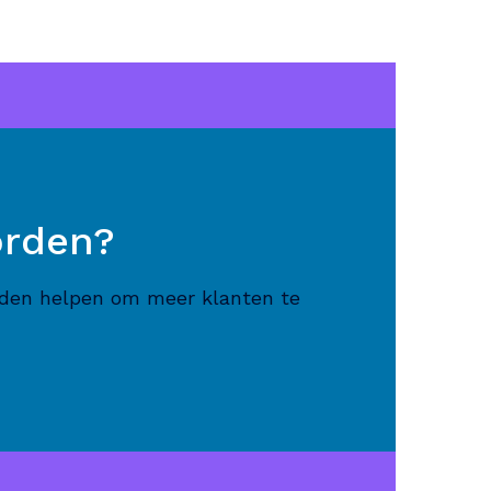
orden?
uiden helpen om meer klanten te