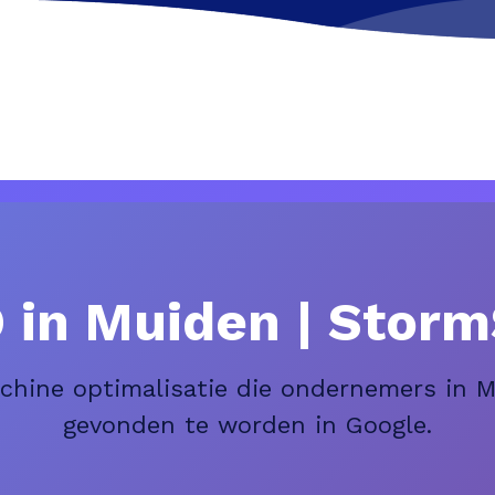
 in Muiden | Stor
chine optimalisatie die ondernemers in 
gevonden te worden in Google.