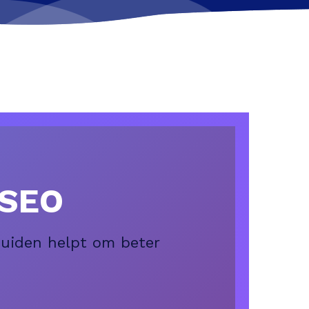
mSEO
Muiden helpt om beter