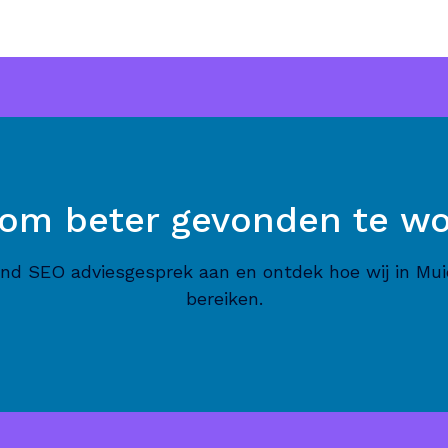
 om beter gevonden te w
vend SEO adviesgesprek aan en ontdek hoe wij in M
bereiken.