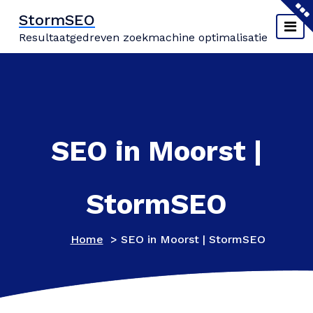
Naar
StormSEO
de
Resultaatgedreven zoekmachine optimalisatie
inhoud
springen
SEO in Moorst |
StormSEO
Home
>
SEO in Moorst | StormSEO