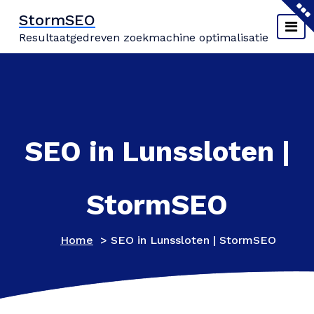
Naar
StormSEO
de
Resultaatgedreven zoekmachine optimalisatie
inhoud
springen
SEO in Lunssloten |
StormSEO
Home
>
SEO in Lunssloten | StormSEO