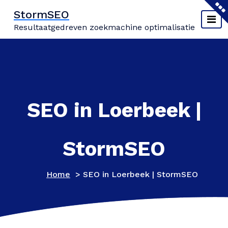
Naar
StormSEO
de
Resultaatgedreven zoekmachine optimalisatie
inhoud
springen
SEO in Loerbeek |
StormSEO
Home
>
SEO in Loerbeek | StormSEO