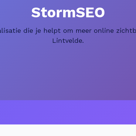
StormSEO
isatie die je helpt om meer online zichtba
Lintvelde.