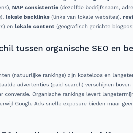
ens),
NAP consistentie
(dezelfde bedrijfsnaam, ad
s),
lokale backlinks
(links van lokale websites),
rev
ws) en
lokale content
(geografisch gerichte blogpost
schil tussen organische SEO en b
en (natuurlijke rankings) zijn kosteloos en langete
taalde advertenties (paid search) verschijnen boven
r conversie. Organische rankings levert langetermi
terwijl Google Ads snelle exposure bieden maar gee