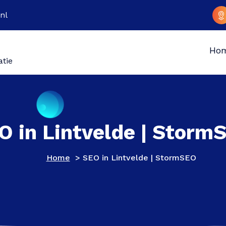
nl
Ho
atie
O in Lintvelde | Storm
Home
>
SEO in Lintvelde | StormSEO