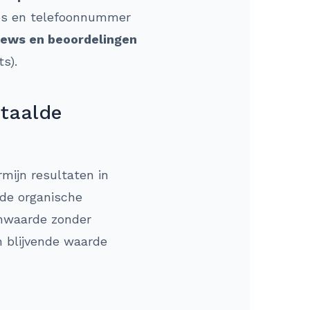
res en telefoonnummer
iews en beoordelingen
s).
etaalde
rmijn resultaten in
 de organische
jnwaarde zonder
n blijvende waarde