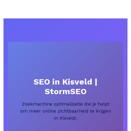
SEO in Kisveld |
StormSEO
Zoekmachine optimalisatie die je helpt
om meer online zichtbaarheid te krijgen
in Kisveld.