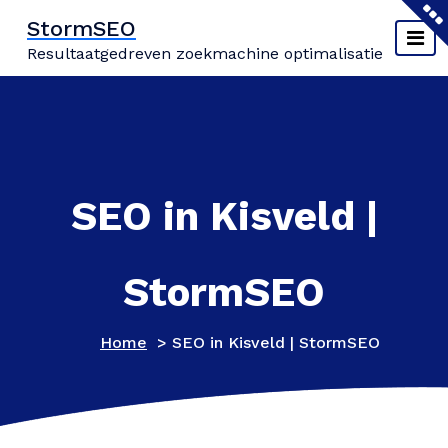
Naar
StormSEO
de
Resultaatgedreven zoekmachine optimalisatie
inhoud
springen
SEO in Kisveld |
StormSEO
Home
>
SEO in Kisveld | StormSEO