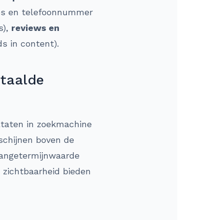
res en telefoonnummer
s),
reviews en
s in content).
etaalde
sultaten in zoekmachine
schijnen boven de
 langetermijnwaarde
t zichtbaarheid bieden