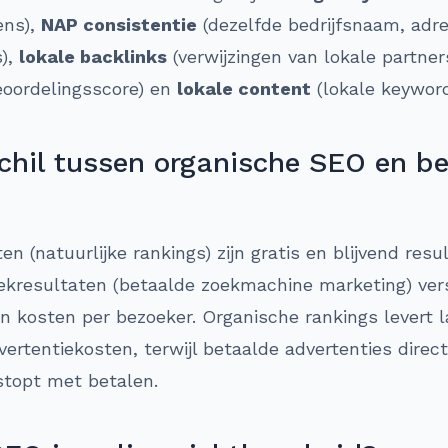
ens),
NAP consistentie
(dezelfde bedrijfsnaam, ad
s),
lokale backlinks
(verwijzingen van lokale partner
oordelingsscore) en
lokale content
(lokale keyword
schil tussen organische SEO en b
en (natuurlijke rankings) zijn gratis en blijvend re
oekresultaten (betaalde zoekmachine marketing) ver
en kosten per bezoeker. Organische rankings levert
ertentiekosten, terwijl betaalde advertenties direc
stopt met betalen.