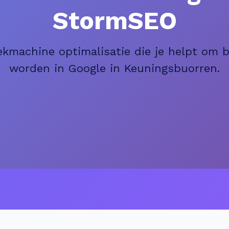
StormSEO
ekmachine optimalisatie die je helpt om 
worden in Google in Keuningsbuorren.