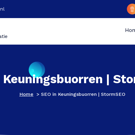
nl
Ho
atie
 Keuningsbuorren | S
Home
>
SEO in Keuningsbuorren | StormSEO