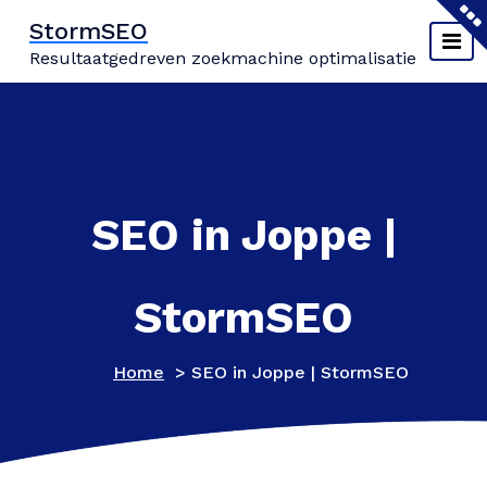
Naar
StormSEO
de
Resultaatgedreven zoekmachine optimalisatie
inhoud
springen
SEO in Joppe |
StormSEO
Home
>
SEO in Joppe | StormSEO