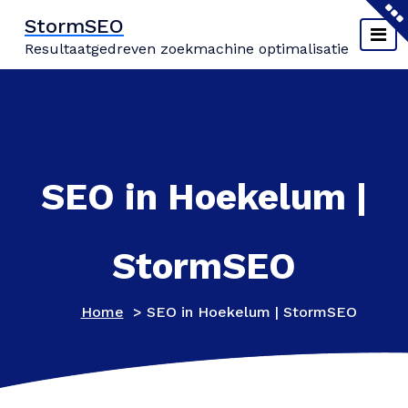
Naar
StormSEO
de
Resultaatgedreven zoekmachine optimalisatie
inhoud
springen
SEO in Hoekelum |
StormSEO
Home
>
SEO in Hoekelum | StormSEO