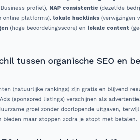
 Business profiel),
NAP consistentie
(dezelfde bedr
 online platforms),
lokale backlinks
(verwijzingen v
gen
(hoge beoordelingsscore) en
lokale content
(ge
schil tussen organische SEO en b
en (natuurlijke rankings) zijn gratis en blijvend res
Ads (sponsored listings) verschijnen als advertentie
duurzame groei zonder doorlopende uitgaven, terwij
n bieden maar stoppen zodra je stopt met betalen.