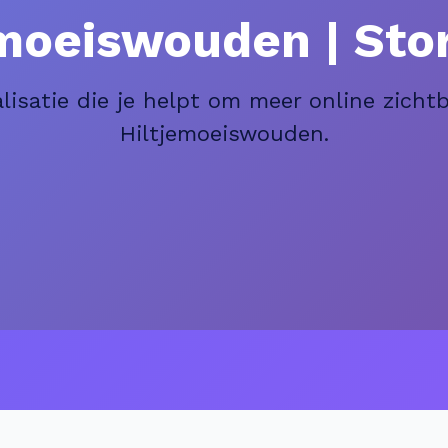
emoeiswouden | St
isatie die je helpt om meer online zichtba
Hiltjemoeiswouden.