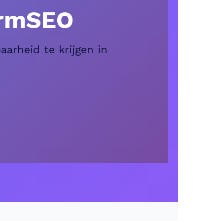
ormSEO
arheid te krijgen in