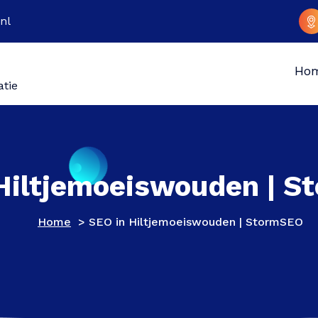
nl
Ho
atie
Hiltjemoeiswouden | 
Home
>
SEO in Hiltjemoeiswouden | StormSEO