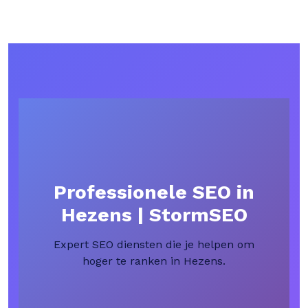
Professionele SEO in
Hezens | StormSEO
Expert SEO diensten die je helpen om
hoger te ranken in Hezens.