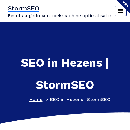
Naar
StormSEO
de
Resultaatgedreven zoekmachine optimalisatie
inhoud
springen
SEO in Hezens |
StormSEO
Home
>
SEO in Hezens | StormSEO