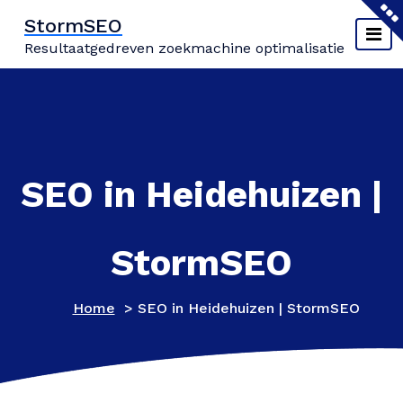
Naar
StormSEO
de
Resultaatgedreven zoekmachine optimalisatie
inhoud
springen
SEO in Heidehuizen |
StormSEO
Home
>
SEO in Heidehuizen | StormSEO