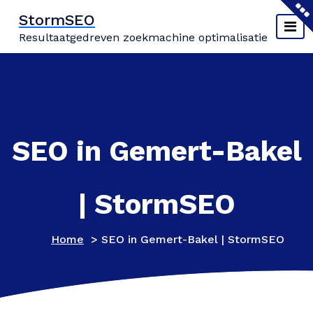
Naar
StormSEO
de
Resultaatgedreven zoekmachine optimalisatie
inhoud
springen
SEO in Gemert-Bakel
| StormSEO
Home
>
SEO in Gemert-Bakel | StormSEO