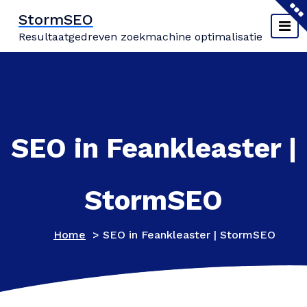
Naar
StormSEO
de
Resultaatgedreven zoekmachine optimalisatie
inhoud
springen
SEO in Feankleaster |
StormSEO
Home
>
SEO in Feankleaster | StormSEO