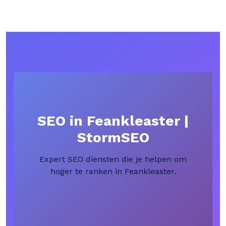
SEO in Feankleaster |
StormSEO
Expert SEO diensten die je helpen om
hoger te ranken in Feankleaster.