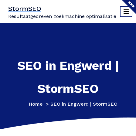
Naar
StormSEO
de
Resultaatgedreven zoekmachine optimalisatie
inhoud
springen
SEO in Engwerd |
StormSEO
Home
>
SEO in Engwerd | StormSEO