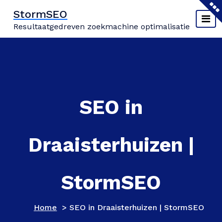
Naar
StormSEO
de
Resultaatgedreven zoekmachine optimalisatie
inhoud
springen
SEO in
Draaisterhuizen |
StormSEO
Home
>
SEO in Draaisterhuizen | StormSEO