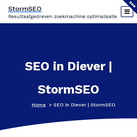
Naar
StormSEO
de
Resultaatgedreven zoekmachine optimalisatie
inhoud
springen
SEO in Diever |
StormSEO
Home
>
SEO in Diever | StormSEO