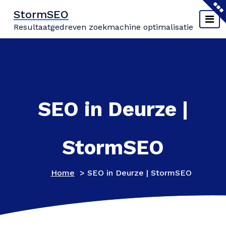
Naar
StormSEO
de
Resultaatgedreven zoekmachine optimalisatie
inhoud
springen
SEO in Deurze |
StormSEO
Home
>
SEO in Deurze | StormSEO