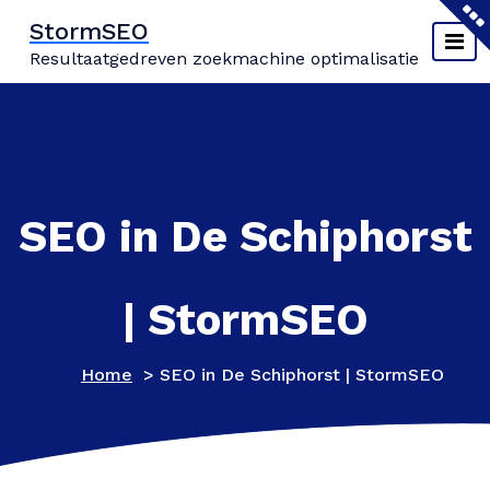
Naar
StormSEO
de
Resultaatgedreven zoekmachine optimalisatie
inhoud
springen
SEO in De Schiphorst
| StormSEO
Home
>
SEO in De Schiphorst | StormSEO