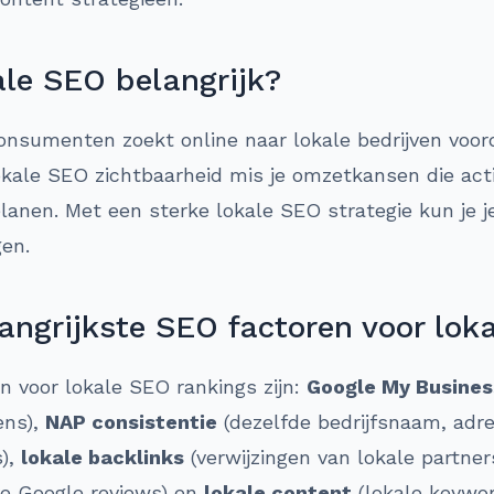
le SEO belangrijk?
nsumenten zoekt online naar lokale bedrijven voor
ale SEO zichtbaarheid mis je omzetkansen die actie
lanen. Met een sterke lokale SEO strategie kun je j
gen.
angrijkste SEO factoren voor lok
en voor lokale SEO rankings zijn:
Google My Busines
ens),
NAP consistentie
(dezelfde bedrijfsnaam, ad
s),
lokale backlinks
(verwijzingen van lokale partner
ve Google reviews) en
lokale content
(lokale keywor