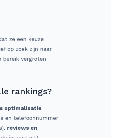
dat ze een keuze
f op zoek zijn naar
e bereik vergroten
ale rankings?
s optimalisatie
res en telefoonnummer
s),
reviews en
ds in content).