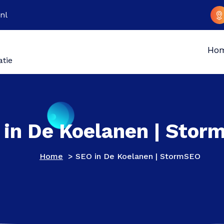
nl
Ho
atie
 in De Koelanen | Stor
Home
>
SEO in De Koelanen | StormSEO