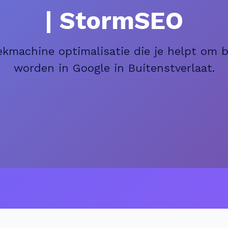
| StormSEO
ekmachine optimalisatie die je helpt om 
worden in Google in Buitenstverlaat.