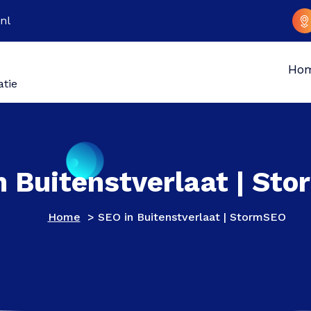
nl
Ho
atie
n Buitenstverlaat | St
Home
>
SEO in Buitenstverlaat | StormSEO