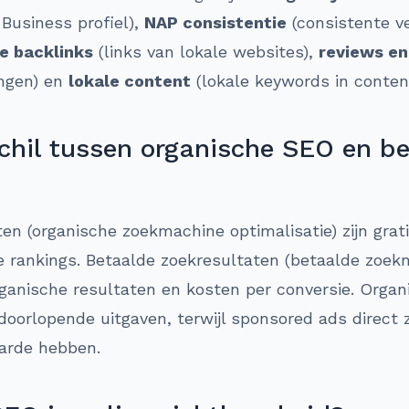
 Business profiel),
NAP consistentie
(consistente v
le backlinks
(links van lokale websites),
reviews en
ingen) en
lokale content
(lokale keywords in conten
schil tussen organische SEO en b
ten (organische zoekmachine optimalisatie) zijn gra
he rankings. Betaalde zoekresultaten (betaalde zoe
ganische resultaten en kosten per conversie. Organ
oorlopende uitgaven, terwijl sponsored ads direct 
arde hebben.