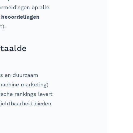
ermeldingen op alle
 beoordelingen
t).
etaalde
tis en duurzaam
kmachine marketing)
ische rankings levert
zichtbaarheid bieden