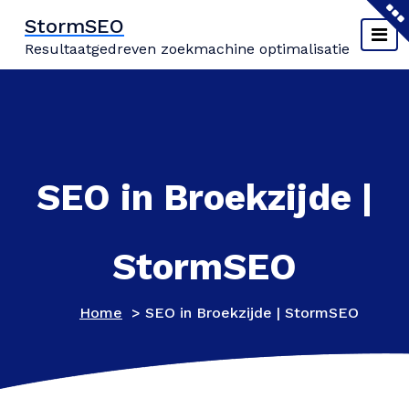
Naar
StormSEO
de
Resultaatgedreven zoekmachine optimalisatie
inhoud
springen
SEO in Broekzijde |
StormSEO
Home
>
SEO in Broekzijde | StormSEO