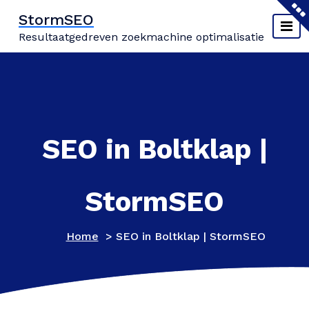
Naar
StormSEO
de
Resultaatgedreven zoekmachine optimalisatie
inhoud
springen
SEO in Boltklap |
StormSEO
Home
>
SEO in Boltklap | StormSEO